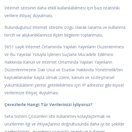
İnternet sitesinin daha etkili kullanılabilmesi için bazı istatistiki
verilere ihtiyaç duyulması,
Bulunduğunuz internet sitesine özgü olarak tarama ve kullanma
tercih ve alışkanlıklarınıza ilişkin bilgilerin toplanması,
5651 sayılı İnternet Ortamında Yapılan Yayınların Düzenlenmesi
ve Bu Yayınlar Yoluyla İşlenen Suçlarla Mücadele Edilmesi
Hakkında Kanun ve Internet Ortamında Yapılan Yayınların
Düzenlenmesine Dair Usul ve Esaslar Hakkında Yönetmelik’ten
kaynaklananlar başta olmak üzere, kanuni ve sözleşmesel
yükümlülüklerin yerine getirilebilmesi için IP adresiniz gibi kişisel
verilerinize ihtiyaç duyulması.
Çerezlerle Hangi Tür Verilerinizi İşliyoruz?
Seta Sistem Çözümleri site kullanımını kolaylaştırmak ve
ürünlerinin ilgi ve ihtiyaçlarınız doğrultusunda daha iyi bir şekilde
özelleştirmek, ziyaretiniz sırasında gezinti ve kullanım