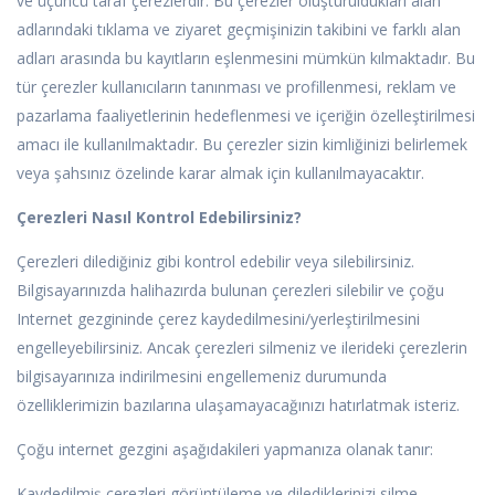
ve üçüncü taraf çerezlerdir. Bu çerezler oluşturuldukları alan
adlarındaki tıklama ve ziyaret geçmişinizin takibini ve farklı alan
adları arasında bu kayıtların eşlenmesini mümkün kılmaktadır. Bu
tür çerezler kullanıcıların tanınması ve profillenmesi, reklam ve
pazarlama faaliyetlerinin hedeflenmesi ve içeriğin özelleştirilmesi
amacı ile kullanılmaktadır. Bu çerezler sizin kimliğinizi belirlemek
veya şahsınız özelinde karar almak için kullanılmayacaktır.
Çerezleri Nasıl Kontrol Edebilirsiniz?
Çerezleri dilediğiniz gibi kontrol edebilir veya silebilirsiniz.
Bilgisayarınızda halihazırda bulunan çerezleri silebilir ve çoğu
Internet gezgininde çerez kaydedilmesini/yerleştirilmesini
engelleyebilirsiniz. Ancak çerezleri silmeniz ve ilerideki çerezlerin
bilgisayarınıza indirilmesini engellemeniz durumunda
özelliklerimizin bazılarına ulaşamayacağınızı hatırlatmak isteriz.
Çoğu internet gezgini aşağıdakileri yapmanıza olanak tanır:
Kaydedilmiş çerezleri görüntüleme ve dilediklerinizi silme.