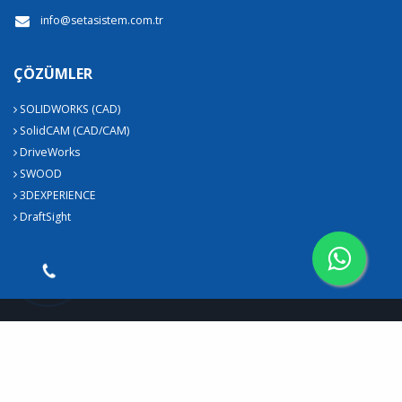
info@setasistem.com.tr
ÇÖZÜMLER
SOLIDWORKS (CAD)
SolidCAM (CAD/CAM)
DriveWorks
SWOOD
3DEXPERIENCE
DraftSight
Seta Sistem Çözümleri © 2026
Çerez Politikası
Web Tasarım
Kent Media