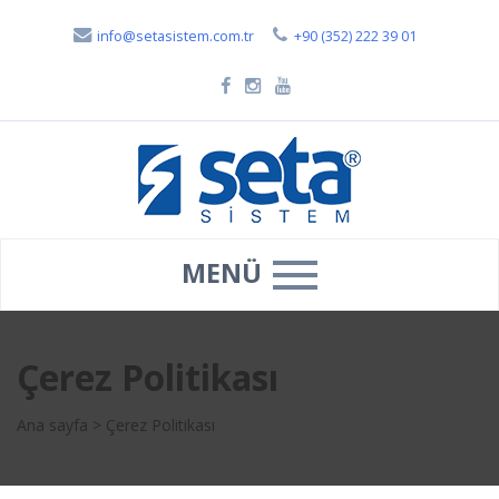
info@setasistem.com.tr
+90 (352) 222 39 01
MENÜ
Çerez Politikası
Ana sayfa
>
Çerez Politikası